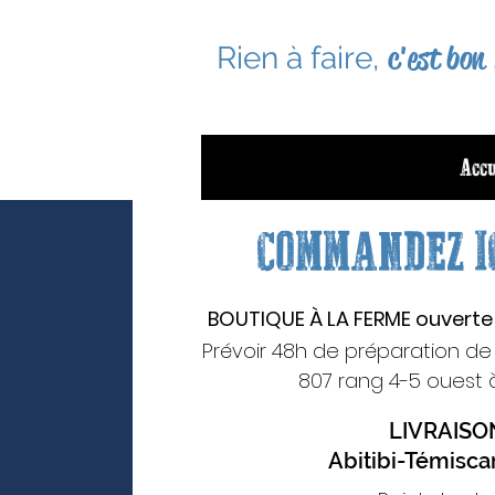
c'est bon 
Rien à faire,
Accu
COMMANDEZ I
BOUTIQUE À LA FERME ouverte
Prévoir 48h de préparation 
807 rang 4-5 ouest à
LIVRAIS
Abitibi-Témisc