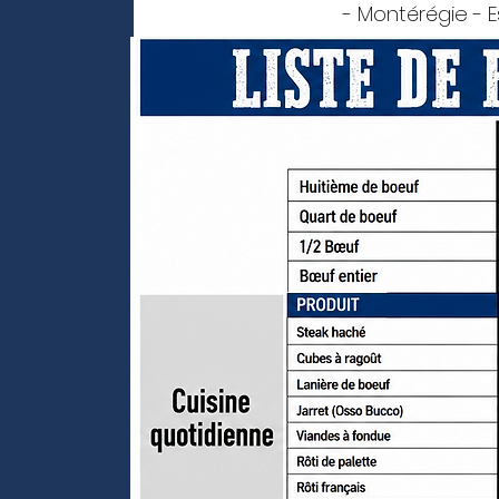
- Montérégie - Es
Outaouai