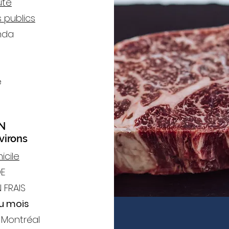
ute
 publics
nda
e
N
virons
icile
E
 FRAIS
du mois
- Montréal