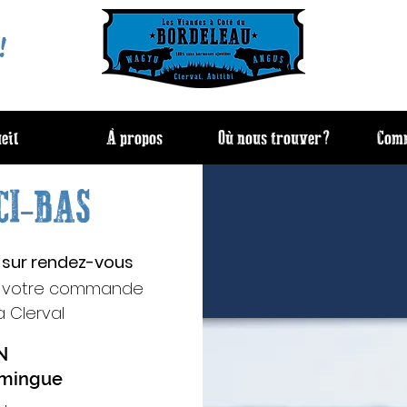
!
eil
À propos
Où nous trouver?
Com
CI-BAS
 sur rendez-vous
​
de votre commande
 Clerval
ON
amingue