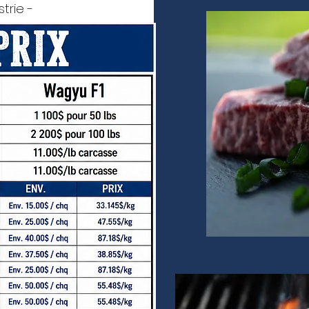
trie -
s