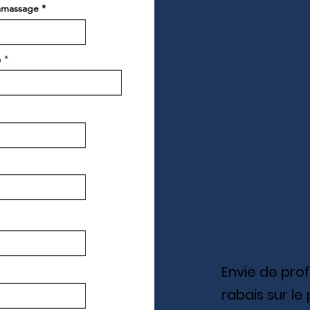
ramassage
m
Envie de pro
rabais sur le 